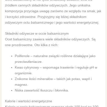
źródłem cennych składników odżywczych. Jego unikalna
kompozycja przyciąga uwagę zarówno ze względu na smak, jak
i korzyści zdrowotne. Przyjrzyjmy się bliżej
składnikom
odżywczym octu balsamicznego
i jego wartości energetycznej.
Składniki odżywcze w occie balsamicznym
Ocet balsamiczny zawiera wiele składników odżywczych. Są
one prozdrowotne. Oto kilka z nich:
Polifenole – naturalne związki roślinne działające jako
przeciwutleniacze.
Kwas cytrynowy – wspomaga trawienie i reguluje pH w
organizmie.
Znikome ilości minerałów – takich jak potas, wapń i
magnez.
Niska zawartość tłuszczu i błonnika.
Kalorie i wartości energetyczne
Kalorie w occie balsamicznym
wynoszą około 100 kcal na 100