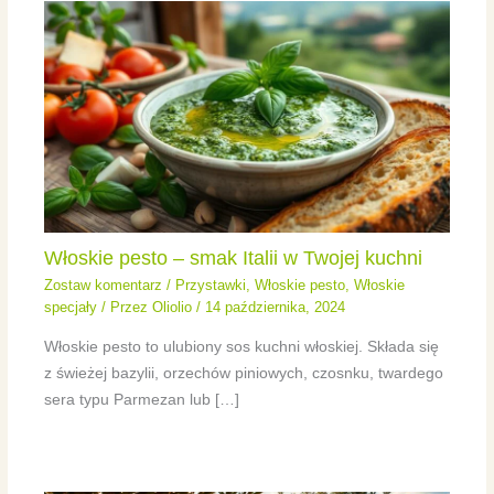
Włoskie pesto – smak Italii w Twojej kuchni
Zostaw komentarz
/
Przystawki
,
Włoskie pesto
,
Włoskie
specjały
/ Przez
Oliolio
/
14 października, 2024
Włoskie pesto to ulubiony sos kuchni włoskiej. Składa się
z świeżej bazylii, orzechów piniowych, czosnku, twardego
sera typu Parmezan lub […]