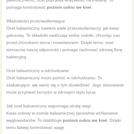
glikemicznemu, ocet poprawia wrażliwość na insulinę. To
pomaga kontrolować
poziom cukru we krwi
.
Właściwości przeciwutleniające
Ocet balsamiczny zawiera wiele przeciwutleniaczy, jak kwas
galusowy. Te składniki zwalczają wolne rodniki, chroniąc nas
przed chorobami serca i nowotworami. Dzięki temu, ocet
wzmacnia naszą odporność i pomaga zachować zdrową florę
bakteryjną.
Ocet balsamiczny a odchudzanie
Ocet balsamiczny może pomóc w odchudzaniu. To
zaskakujące, ale warto się o tym dowiedzieć. Jego stosowanie
może przynieść korzyści w zdrowym stylu życia.
Jak ocet balsamiczny wspomaga utratę wagi
Kwas octowy w ocenie balsamicznej spowalnia wchłanianie
węglowodanów. To stabilizuje
poziom cukru we krwi
. Dzięki
temu łatwiej kontrolować wagę.