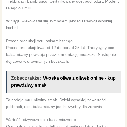
Trebbiano i Lambrusco. Certyfikowany ocet pochodzi z Modeny
i Reggio Emilii.
W ciągu wieków stał się symbolem jakości i tradycji włoskiej
kuchni.
Proces produkcji octu balsamicznego
Proces produkcji trwa od 12 do ponad 25 lat. Tradycyjny ocet
balsamiczny powstaje przez fermentację moszczu. Następnie
dojrzewa w drewnianych beczkach.
Zobacz także:
Włoska oliwa z oliwek online - kup
prawdziwy smak
To nadaje mu unikalny smak. Dzięki wysokiej zawartości
polifenoli, ocet balsamiczny jest korzystny dla zdrowia.
Wartość odżywcza octu balsamicznego
Ocet balsamiczny to nie tylko smakowity dodatek. Jest też