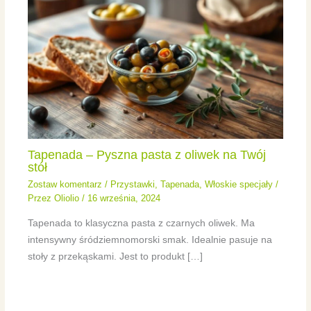
Tapenada – Pyszna pasta z oliwek na Twój
stół
Zostaw komentarz
/
Przystawki
,
Tapenada
,
Włoskie specjały
/
Przez
Oliolio
/
16 września, 2024
Tapenada to klasyczna pasta z czarnych oliwek. Ma
intensywny śródziemnomorski smak. Idealnie pasuje na
stoły z przekąskami. Jest to produkt […]