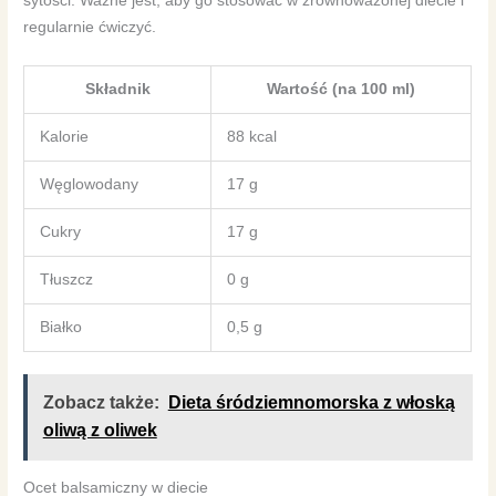
sytości. Ważne jest, aby go stosować w zrównoważonej diecie i
regularnie ćwiczyć.
Składnik
Wartość (na 100 ml)
Kalorie
88 kcal
Węglowodany
17 g
Cukry
17 g
Tłuszcz
0 g
Białko
0,5 g
Zobacz także:
Dieta śródziemnomorska z włoską
oliwą z oliwek
Ocet balsamiczny w diecie