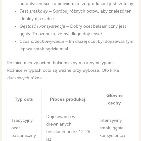
autentyczności. To potwierdza, że producent jest rzetelny.
Test smakowy
– Spróbuj różnych octów, aby znaleźć ten
idealny dla siebie.
Gęstość i konsystencja
– Dobry ocet balsamiczny jest
gęsty. To oznacza, że był długo dojrzewał.
Czas przechowywania
– Im dłużej ocet był dojrzewał, tym
lepszy smak będzie miał.
Różnice między octem balsamicznym a innymi typami
Różnice w typach octu są ważne przy wyborze. Oto kilka
kluczowych różnic:
Główne
Typ octu
Proces produkcji
cechy
Dojrzewanie w
Tradycyjny
Intensywny
drewnianych
ocet
smak, gęsta
beczkach przez 12-25
balsamiczny
konsystencja
lat