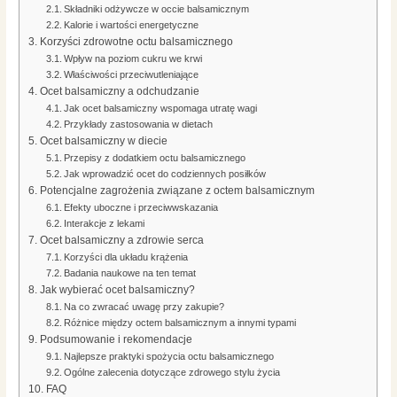
Składniki odżywcze w occie balsamicznym
Kalorie i wartości energetyczne
Korzyści zdrowotne octu balsamicznego
Wpływ na poziom cukru we krwi
Właściwości przeciwutleniające
Ocet balsamiczny a odchudzanie
Jak ocet balsamiczny wspomaga utratę wagi
Przykłady zastosowania w dietach
Ocet balsamiczny w diecie
Przepisy z dodatkiem octu balsamicznego
Jak wprowadzić ocet do codziennych posiłków
Potencjalne zagrożenia związane z octem balsamicznym
Efekty uboczne i przeciwwskazania
Interakcje z lekami
Ocet balsamiczny a zdrowie serca
Korzyści dla układu krążenia
Badania naukowe na ten temat
Jak wybierać ocet balsamiczny?
Na co zwracać uwagę przy zakupie?
Różnice między octem balsamicznym a innymi typami
Podsumowanie i rekomendacje
Najlepsze praktyki spożycia octu balsamicznego
Ogólne zalecenia dotyczące zdrowego stylu życia
FAQ