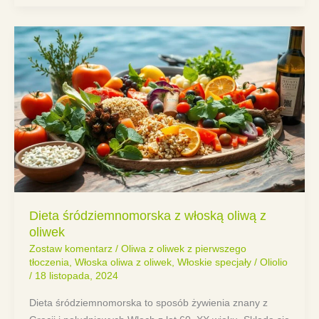
Dieta śródziemnomorska z włoską oliwą z
oliwek
Zostaw komentarz
/
Oliwa z oliwek z pierwszego
tłoczenia
,
Włoska oliwa z oliwek
,
Włoskie specjały
/
Oliolio
/
18 listopada, 2024
Dieta śródziemnomorska to sposób żywienia znany z