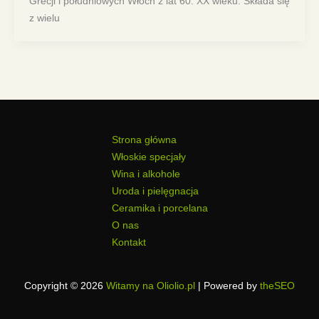
Grecji i południowych Włoch z lat 60. XX wieku. Składa się
z wielu
Strona główna
Włoskie specjały
Wina i alkohole
Uroda i pielęgnacja
Ceramika i porcelana
O nas
Kontakt
Copyright © 2026
Witamy na Oliolio.pl
| Powered by
theSEO