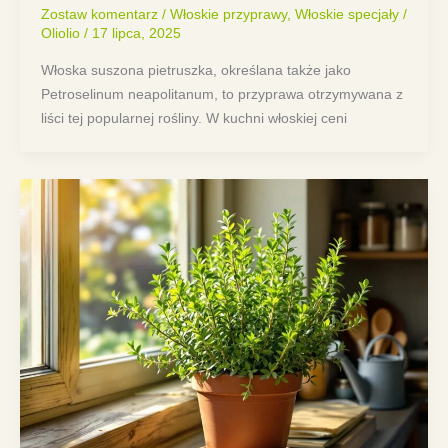
Zostaw komentarz
/
Włoskie przyprawy
,
Włoskie specjały
/
Oliolio
/
17 lipca, 2025
Włoska suszona pietruszka, określana także jako
Petroselinum neapolitanum, to przyprawa otrzymywana z
liści tej popularnej rośliny. W kuchni włoskiej ceni