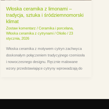
Włoska ceramika z limonami –
tradycja, sztuka i śródziemnomorski
klimat
Zostaw komentarz
/
Ceramika i porcelana
,
Włoska ceramika z cytrynami
/
Oliolio
/
23
stycznia, 2026
Włoska ceramika z motywem cytryn zachwyca
doskonałym połączeniem tradycyjnego rzemiosła
i nowoczesnego designu. Ręcznie malowane
wzory przedstawiające cytryny wprowadzają do