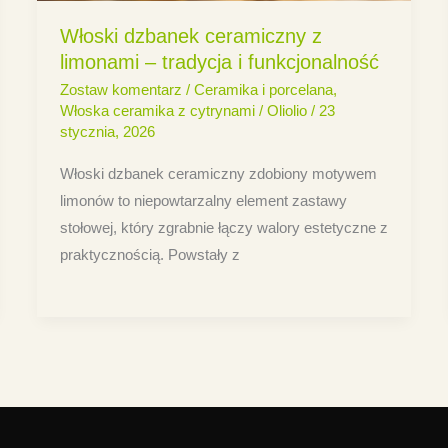
Włoski dzbanek ceramiczny z
limonami – tradycja i funkcjonalność
Zostaw komentarz
/
Ceramika i porcelana
,
Włoska ceramika z cytrynami
/
Oliolio
/
23
stycznia, 2026
Włoski dzbanek ceramiczny zdobiony motywem
limonów to niepowtarzalny element zastawy
stołowej, który zgrabnie łączy walory estetyczne z
praktycznością. Powstały z