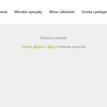
ówna
Włoskie specjały
Wina i alkohole
Uroda i pielęgn
Historia ceramiki
Strona główna
Blog
Historia ceramiki