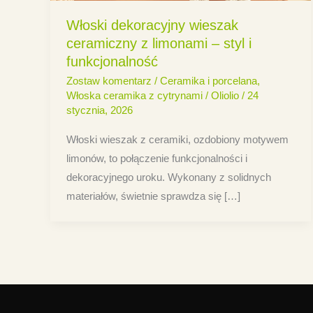
Włoski dekoracyjny wieszak
ceramiczny z limonami – styl i
funkcjonalność
Zostaw komentarz
/
Ceramika i porcelana
,
Włoska ceramika z cytrynami
/
Oliolio
/
24
stycznia, 2026
Włoski wieszak z ceramiki, ozdobiony motywem
limonów, to połączenie funkcjonalności i
dekoracyjnego uroku. Wykonany z solidnych
materiałów, świetnie sprawdza się […]