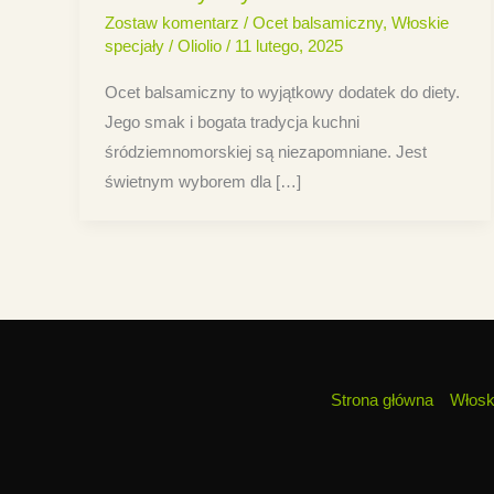
Zostaw komentarz
/
Ocet balsamiczny
,
Włoskie
specjały
/
Oliolio
/
11 lutego, 2025
Ocet balsamiczny to wyjątkowy dodatek do diety.
Jego smak i bogata tradycja kuchni
śródziemnomorskiej są niezapomniane. Jest
świetnym wyborem dla […]
Strona główna
Włosk