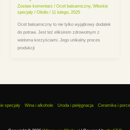
Zostaw komentarz
/
Ocet balsamiczny
,
Włoskie
specjały
/
Oliolio
/
11 lutego, 2025
Ocet balsamiczny to nie tylko wyjątkowy dodatek
do potraw. Jest też eliksirem zdrowotnym z
wieloma korzyściami. Jego unikalny proces
produkcji
ie specjały
Wina i alkohole
Uroda i pielęgnacja
Ceramika i porc