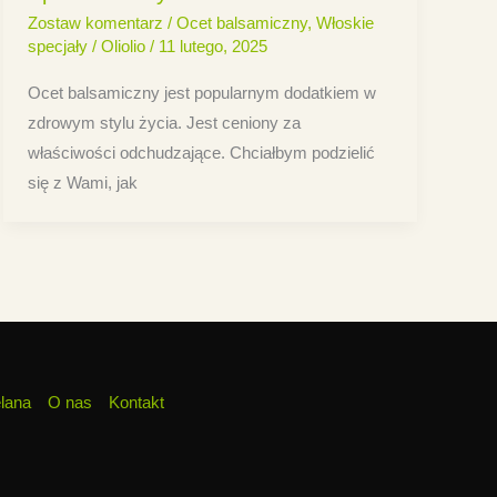
Zostaw komentarz
/
Ocet balsamiczny
,
Włoskie
specjały
/
Oliolio
/
11 lutego, 2025
Ocet balsamiczny jest popularnym dodatkiem w
zdrowym stylu życia. Jest ceniony za
właściwości odchudzające. Chciałbym podzielić
się z Wami, jak
elana
O nas
Kontakt