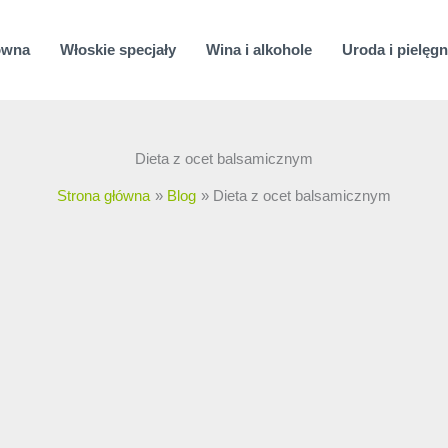
ówna
Włoskie specjały
Wina i alkohole
Uroda i pielęgn
Dieta z ocet balsamicznym
Strona główna
Blog
Dieta z ocet balsamicznym