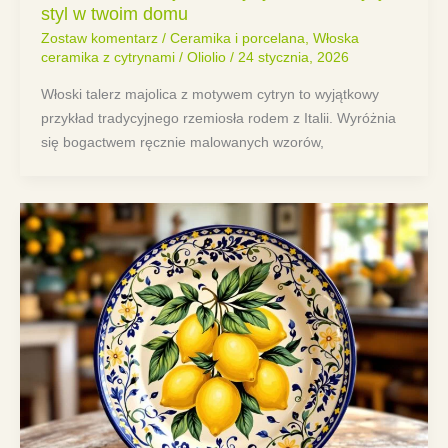
styl w twoim domu
Zostaw komentarz
/
Ceramika i porcelana
,
Włoska
ceramika z cytrynami
/
Oliolio
/
24 stycznia, 2026
Włoski talerz majolica z motywem cytryn to wyjątkowy
przykład tradycyjnego rzemiosła rodem z Italii. Wyróżnia
się bogactwem ręcznie malowanych wzorów,