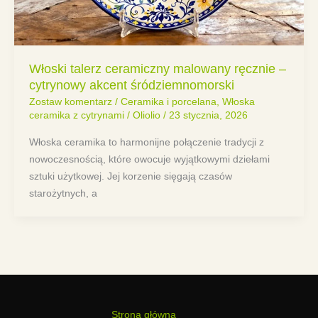
Włoski talerz ceramiczny malowany ręcznie –
cytrynowy akcent śródziemnomorski
Zostaw komentarz
/
Ceramika i porcelana
,
Włoska
ceramika z cytrynami
/
Oliolio
/
23 stycznia, 2026
Włoska ceramika to harmonijne połączenie tradycji z
nowoczesnością, które owocuje wyjątkowymi dziełami
sztuki użytkowej. Jej korzenie sięgają czasów
starożytnych, a
Strona główna