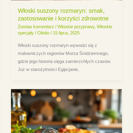
Włoski suszony rozmaryn: smak,
zastosowanie i korzyści zdrowotne
Zostaw komentarz
/
Włoskie przyprawy
,
Włoskie
specjały
/
Oliolio
/
15 lipca, 2025
Włoski suszony rozmaryn wywodzi się z
malowniczych regionów Morza Śródziemnego,
gdzie jego historia sięga zamierzchłych czasów.
Już w starożytności Egipcjanie,