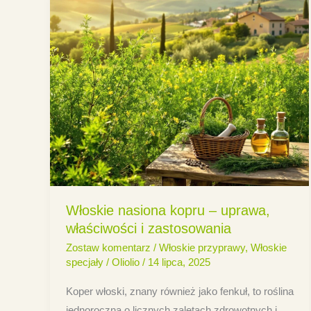
Włoskie nasiona kopru – uprawa,
właściwości i zastosowania
Zostaw komentarz
/
Włoskie przyprawy
,
Włoskie
specjały
/
Oliolio
/
14 lipca, 2025
Koper włoski, znany również jako fenkuł, to roślina
jednoroczna o licznych zaletach zdrowotnych i