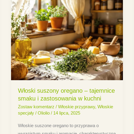
Włoski suszony oregano – tajemnice
smaku i zastosowania w kuchni
Zostaw komentarz
/
Włoskie przyprawy
,
Włoskie
specjały
/
Oliolio
/
14 lipca, 2025
Włoskie suszone oregano to przyprawa o
wyrazistym smaku i aromacie, charakterystyczna