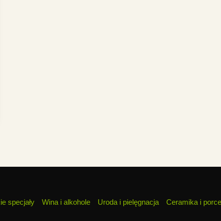
ie specjały
Wina i alkohole
Uroda i pielęgnacja
Ceramika i porc