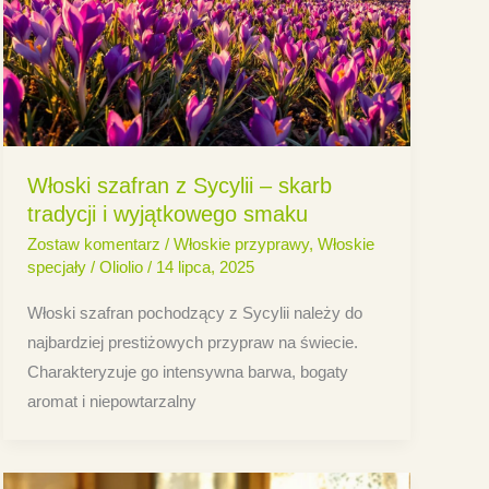
Włoski szafran z Sycylii – skarb
tradycji i wyjątkowego smaku
Zostaw komentarz
/
Włoskie przyprawy
,
Włoskie
specjały
/
Oliolio
/
14 lipca, 2025
Włoski szafran pochodzący z Sycylii należy do
najbardziej prestiżowych przypraw na świecie.
Charakteryzuje go intensywna barwa, bogaty
aromat i niepowtarzalny