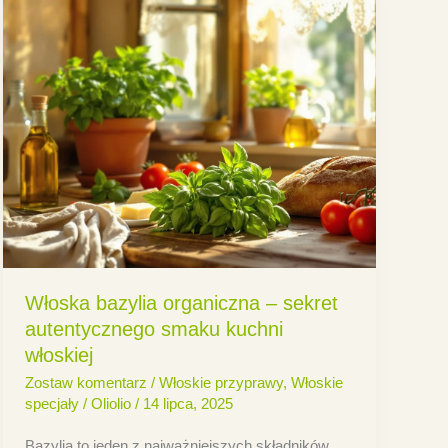
Włoska bazylia organiczna – sekret
autentycznego smaku kuchni
włoskiej
Zostaw komentarz
/
Włoskie przyprawy
,
Włoskie
specjały
/
Oliolio
/
14 lipca, 2025
Bazylia to jeden z najważniejszych składników