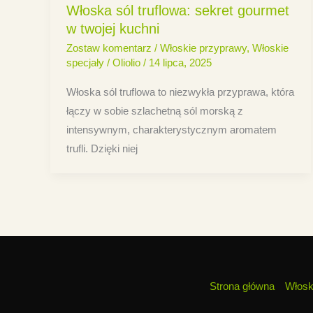
Włoska sól truflowa: sekret gourmet
w twojej kuchni
Zostaw komentarz
/
Włoskie przyprawy
,
Włoskie
specjały
/
Oliolio
/
14 lipca, 2025
Włoska sól truflowa to niezwykła przyprawa, która
łączy w sobie szlachetną sól morską z
intensywnym, charakterystycznym aromatem
trufli. Dzięki niej
Strona główna
Włosk