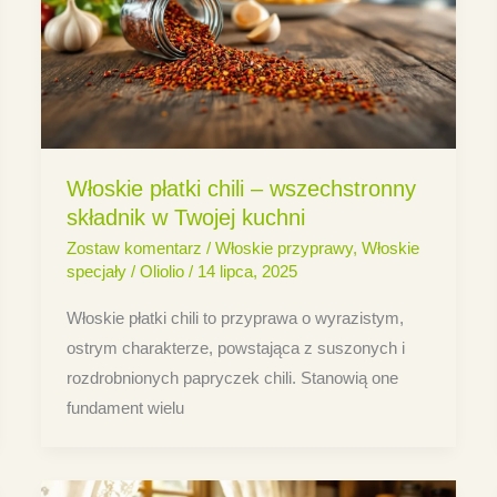
Włoskie płatki chili – wszechstronny
składnik w Twojej kuchni
Zostaw komentarz
/
Włoskie przyprawy
,
Włoskie
specjały
/
Oliolio
/
14 lipca, 2025
Włoskie płatki chili to przyprawa o wyrazistym,
ostrym charakterze, powstająca z suszonych i
rozdrobnionych papryczek chili. Stanowią one
fundament wielu