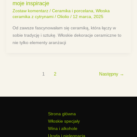
moje inspiracje
Zostaw komentarz
/
Ceramika i porcelana
,
Włoska
ceramika z cytrynami
/
Oliolio
/
12 marca, 2025
Od zawsze fascynowałam się ceramiką, która łączy w
sobie tradycję i sztukę. Włoskie dekoracje ceramiczne to
nie tylko elementy aranżacji
1
2
Następny
→
Strona główna
Włoskie specjały
Wina i alkohole
Uroda i pielęgnacja