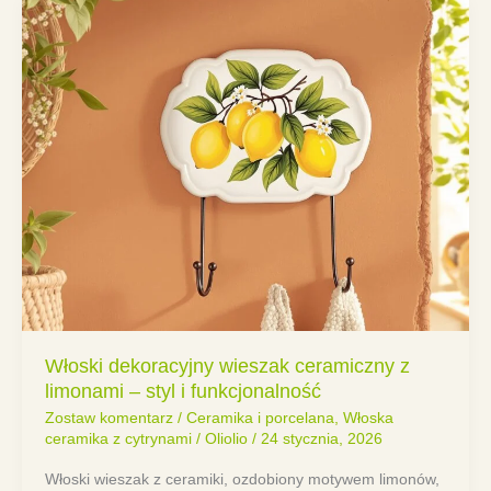
Włoski dekoracyjny wieszak ceramiczny z
limonami – styl i funkcjonalność
Zostaw komentarz
/
Ceramika i porcelana
,
Włoska
ceramika z cytrynami
/
Oliolio
/
24 stycznia, 2026
Włoski wieszak z ceramiki, ozdobiony motywem limonów,