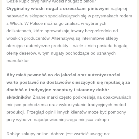
Gdzie kupić oryginalny włoski nougat z pinoli?
Oryginalny włoski nugat z orzeszkami piniowymi
najlepiej
nabywać w sklepach specjalizujących się w przysmakach rodem
z Włoch. W Polsce można go znaleźć w wybranych
delikatesach, które sprowadzają towary bezpośrednio od
włoskich producentów. Alternatywą są internetowe sklepy
oferujące autentyczne produkty – wiele z nich posiada bogatą
ofertę deserów, w tym nugaty pochodzące od uznanych
manufaktur.
Aby mieć pewność co do jakości oraz autentyczności,
warto postawić na dostawców cieszących się reputacją za
dbałość o tradycyjne receptury i staranny dobór
składników.
Znane marki często podkreślają na opakowaniach
miejsce pochodzenia oraz wykorzystanie tradycyjnych metod
produkcji. Przegląd opinii innych klientów może być pomocny
przy wyborze najodpowiedniejszego miejsca zakupu.
Robiąc zakupy online, dobrze jest zwrócić uwagę na: