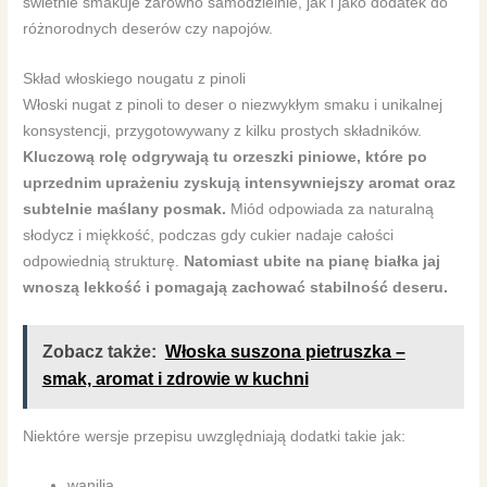
świetnie smakuje zarówno samodzielnie, jak i jako dodatek do
różnorodnych deserów czy napojów.
Skład włoskiego nougatu z pinoli
Włoski nugat z pinoli to deser o niezwykłym smaku i unikalnej
konsystencji, przygotowywany z kilku prostych składników.
Kluczową rolę odgrywają tu orzeszki piniowe, które po
uprzednim uprażeniu zyskują intensywniejszy aromat oraz
subtelnie maślany posmak.
Miód odpowiada za naturalną
słodycz i miękkość, podczas gdy cukier nadaje całości
odpowiednią strukturę.
Natomiast ubite na pianę białka jaj
wnoszą lekkość i pomagają zachować stabilność deseru.
Zobacz także:
Włoska suszona pietruszka –
smak, aromat i zdrowie w kuchni
Niektóre wersje przepisu uwzględniają dodatki takie jak:
wanilia,