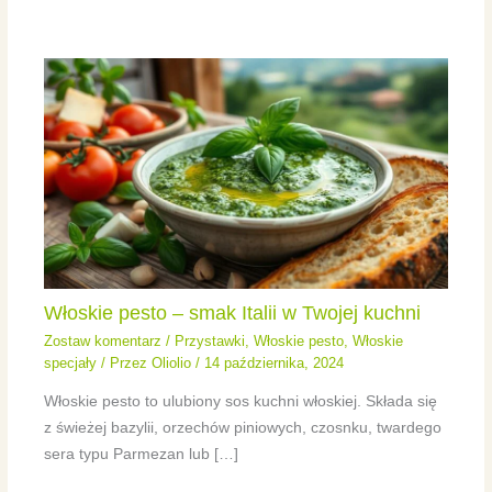
Włoskie pesto – smak Italii w Twojej kuchni
Zostaw komentarz
/
Przystawki
,
Włoskie pesto
,
Włoskie
specjały
/ Przez
Oliolio
/
14 października, 2024
Włoskie pesto to ulubiony sos kuchni włoskiej. Składa się
z świeżej bazylii, orzechów piniowych, czosnku, twardego
sera typu Parmezan lub […]