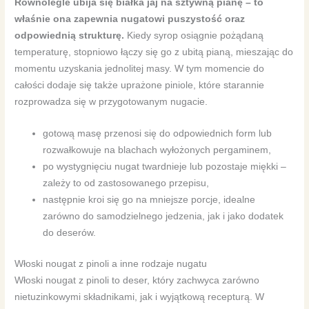
Równolegle ubija się białka jaj na sztywną pianę – to
właśnie ona zapewnia nugatowi puszystość oraz
odpowiednią strukturę.
Kiedy syrop osiągnie pożądaną
temperaturę, stopniowo łączy się go z ubitą pianą, mieszając do
momentu uzyskania jednolitej masy. W tym momencie do
całości dodaje się także uprażone piniole, które starannie
rozprowadza się w przygotowanym nugacie.
gotową masę przenosi się do odpowiednich form lub
rozwałkowuje na blachach wyłożonych pergaminem,
po wystygnięciu nugat twardnieje lub pozostaje miękki –
zależy to od zastosowanego przepisu,
następnie kroi się go na mniejsze porcje, idealne
zarówno do samodzielnego jedzenia, jak i jako dodatek
do deserów.
Włoski nougat z pinoli a inne rodzaje nugatu
Włoski nougat z pinoli to deser, który zachwyca zarówno
nietuzinkowymi składnikami, jak i wyjątkową recepturą. W