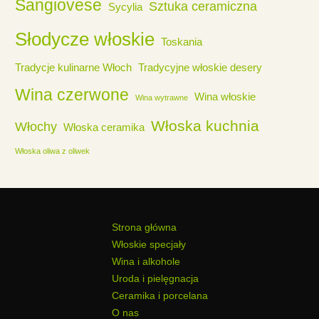
Sangiovese
Sztuka ceramiczna
Sycylia
Słodycze włoskie
Toskania
Tradycje kulinarne Włoch
Tradycyjne włoskie desery
Wina czerwone
Wina włoskie
Wina wytrawne
Włoska kuchnia
Włochy
Włoska ceramika
Włoska oliwa z oliwek
Strona główna
Włoskie specjały
Wina i alkohole
Uroda i pielęgnacja
Ceramika i porcelana
O nas