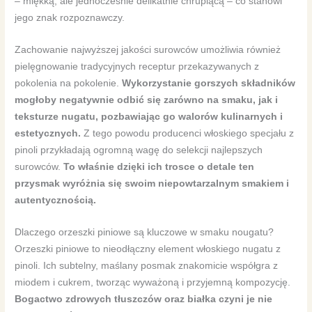
– miękką, ale jednocześnie delikatnie chrupiącą – co stanowi
jego znak rozpoznawczy.
Zachowanie najwyższej jakości surowców umożliwia również
pielęgnowanie tradycyjnych receptur przekazywanych z
pokolenia na pokolenie.
Wykorzystanie gorszych składników
mogłoby negatywnie odbić się zarówno na smaku, jak i
teksturze nugatu, pozbawiając go walorów kulinarnych i
estetycznych.
Z tego powodu producenci włoskiego specjału z
pinoli przykładają ogromną wagę do selekcji najlepszych
surowców.
To właśnie dzięki ich trosce o detale ten
przysmak wyróżnia się swoim niepowtarzalnym smakiem i
autentycznością.
Dlaczego orzeszki piniowe są kluczowe w smaku nougatu?
Orzeszki piniowe to nieodłączny element włoskiego nugatu z
pinoli. Ich subtelny, maślany posmak znakomicie współgra z
miodem i cukrem, tworząc wyważoną i przyjemną kompozycję.
Bogactwo zdrowych tłuszczów oraz białka czyni je nie