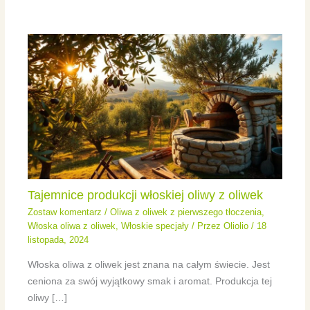
Tajemnice produkcji włoskiej oliwy z oliwek
Zostaw komentarz
/
Oliwa z oliwek z pierwszego tłoczenia
,
Włoska oliwa z oliwek
,
Włoskie specjały
/ Przez
Oliolio
/
18
listopada, 2024
Włoska oliwa z oliwek jest znana na całym świecie. Jest
ceniona za swój wyjątkowy smak i aromat. Produkcja tej
oliwy […]