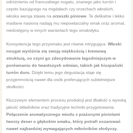
odróżnieniu od francuskiego nugatu, znanego jako turrón i
często bazującego na migdałach czy orzechach włoskich,
włoska wersja stawia na
orzeszki piniowe
. Te delikatne i lekko
maślane nasiona nadają mu niepowtarzalny smak oraz aromat,
niedostępny w innych wariantach tego smakołyku.
Konsystencja tego przysmaku jest równie intrygująca.
Włoski
nougat wyróżnia się swoją miękkością i kremową
strukturą, co czyni go zdecydowanie łagodniejszym w
porównaniu do twardszych odmian, takich jak hiszpański
turrón duro.
Dzięki temu jego degustacja staje się
przyjemnością nawet dla osób preferujących subtelniejsze
słodkości.
Kluczowym elementem procesu produkcji jest dbałość o wysoką
jakość składników oraz tradycyjne techniki przygotowania.
Połączenie aromatycznego miodu z prażonymi piniolami
tworzy deser o głębokim smaku, który potrafi oczarować
nawet najbardziej wymagających miłośników słodyczy.