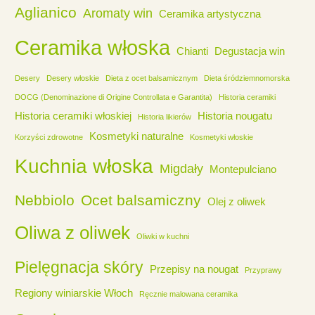
Aglianico
Aromaty win
Ceramika artystyczna
Ceramika włoska
Chianti
Degustacja win
Desery
Desery włoskie
Dieta z ocet balsamicznym
Dieta śródziemnomorska
DOCG (Denominazione di Origine Controllata e Garantita)
Historia ceramiki
Historia ceramiki włoskiej
Historia nougatu
Historia likierów
Kosmetyki naturalne
Korzyści zdrowotne
Kosmetyki włoskie
Kuchnia włoska
Migdały
Montepulciano
Nebbiolo
Ocet balsamiczny
Olej z oliwek
Oliwa z oliwek
Oliwki w kuchni
Pielęgnacja skóry
Przepisy na nougat
Przyprawy
Regiony winiarskie Włoch
Ręcznie malowana ceramika