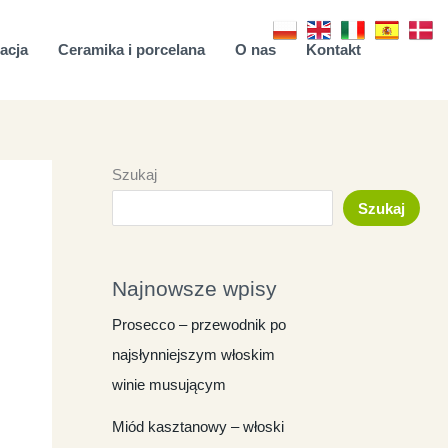
acja
Ceramika i porcelana
O nas
Kontakt
Szukaj
Szukaj
Najnowsze wpisy
Prosecco – przewodnik po
najsłynniejszym włoskim
winie musującym
Miód kasztanowy – włoski