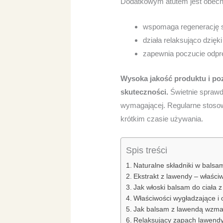
Dodatkowym atutem jest obecno
wspomaga regenerację s
działa relaksująco dzię
zapewnia poczucie odprę
Wysoka jakość produktu i p
skuteczności.
Świetnie sprawdz
wymagającej. Regularne stosow
krótkim czasie używania.
Spis treści
Naturalne składniki w balsa
Ekstrakt z lawendy – właściw
Jak włoski balsam do ciała 
Właściwości wygładzające 
Jak balsam z lawendą wzmac
Relaksujący zapach lawendy 