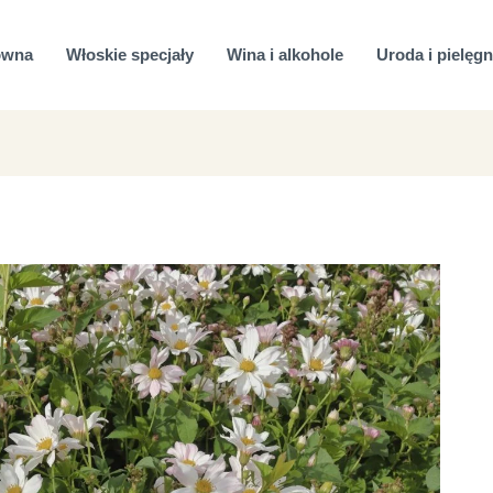
ówna
Włoskie specjały
Wina i alkohole
Uroda i pielęgn