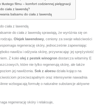
k tłustego filmu – komfort codziennej pielęgnacji
do ciała z lawendą?
owania balsamu do ciała z lawendą
 do ciała z lawendą
alsamie do ciała z lawendą sprawiają, że wyróżnia się on
 rodzaju.
Olejek lawendowy
, ceniony za swoje właściwości
 wspomaga regenerację skóry, jednocześnie zapewniając
ęboko nawilża i odżywia skórę, przywracając jej sprężystość
niem. Z kolei
olej z pestek winogron
dostarcza witaminy E
zczowych, które nie tylko regenerują skórę, ale także
oziom jej nawilżenia.
Sok z aloesu
działa kojąco na
ściwościom przeciwzapalnym oraz intensywnie nawadnia
ślinne wzbogacają formułę o naturalne substancje aktywne
ga regenerację skóry i relaksuje,