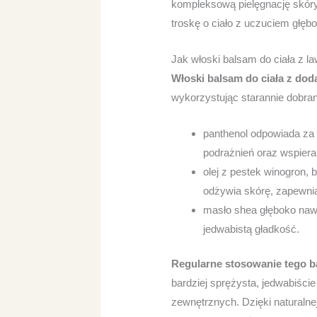
kompleksową pielęgnację skóry,
troskę o ciało z uczuciem głębo
Jak włoski balsam do ciała z l
Włoski balsam do ciała z dod
wykorzystując starannie dobran
panthenol odpowiada za
podrażnień oraz wspier
olej z pestek winogron,
odżywia skórę, zapewnia
masło shea głęboko nawi
jedwabistą gładkość.
Regularne stosowanie tego b
bardziej sprężysta, jedwabiści
zewnętrznych. Dzięki naturalne