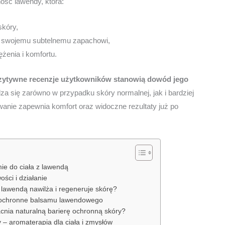
ść lawendy, która:
kóry,
ki swojemu subtelnemu zapachowi,
żenia i komfortu.
ozytywne recenzje użytkowników stanowią dowód jego
a się zarówno w przypadku skóry normalnej, jak i bardziej
anie zapewnia komfort oraz widoczne rezultaty już po
mie do ciała z lawendą
ości i działanie
z lawendą nawilża i regeneruje skórę?
i ochronne balsamu lawendowego
nia naturalną barierę ochronną skóry?
– aromaterapia dla ciała i zmysłów