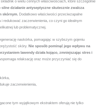
y składnik o wielu cennych właściwościach, które szczególnie
 silne działanie antyseptyczne skutecznie zwalcza
om skórnym.
Dodatkowo właściwości przeciwzapalne
 i redukować zaczerwienienia, co czyni go idealnym
likatnej lub problematycznej.
regenerację naskórka, pomagając w szybszym gojeniu
sprężystość skóry.
Nie sposób pominąć jego wpływu na
rzystaniem lawendy działa kojąco, zmniejszając stres i
wspomaga relaksację oraz może przyczyniać się do
kórka,
edukuje zaczerwienienia,
gacone tym wyjątkowym ekstraktem oferują nie tylko