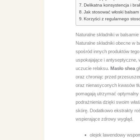
Delikatna konsystencja i bra
Jak stosować włoski balsam 
Korzyści z regularnego stos
Naturalne składniki w balsamie
Naturalne składniki obecne w b
spośród innych produktów tego
uspokajające i antyseptyczne,
uczucie relaksu.
Masło shea
gł
oraz chroniąc przed przesusze
oraz nienasyconych kwasów tłus
pomagają utrzymać optymalny p
podrażnienia dzięki swoim wła
skórę. Dodatkowo ekstrakty ro
wspierające zdrowy wygląd.
olejek lawendowy wspoma