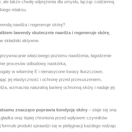
 ale także chwilę odprężenia dla umysłu, łącząc codzienną
kiego relaksu.
awendą nawilża i regeneruje skórę?
atkiem lawendy skutecznie nawilża i regeneruje skórę
,
e składniki aktywne.
 przywracanie właściwego poziomu nawilżenia, łagodzenie
anie procesów odbudowy naskórka,
 bogaty w witaminę E i nienasycone kwasy tłuszczowe,
jąc jej elastyczność i ochronę przed przesuszeniem,
lża, wzmacnia naturalną barierę ochronną skóry i nadaje jej
alsamu znacząco poprawia kondycję skóry
– staje się ona
e gładka oraz lepiej chroniona przed wpływem czynników
j formule produkt sprawdzi się w pielęgnacji każdego rodzaju