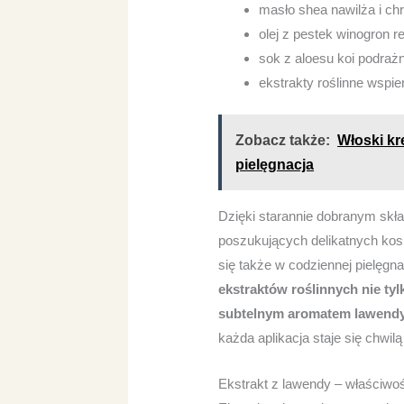
masło shea nawilża i ch
olej z pestek winogron r
sok z aloesu koi podrażn
ekstrakty roślinne wspie
Zobacz także:
Włoski kr
pielęgnacja
Dzięki starannie dobranym skł
poszukujących delikatnych kos
się także w codziennej pielęgna
ekstraktów roślinnych nie tyl
subtelnym aromatem lawendy
każda aplikacja staje się chwil
Ekstrakt z lawendy – właściwośc