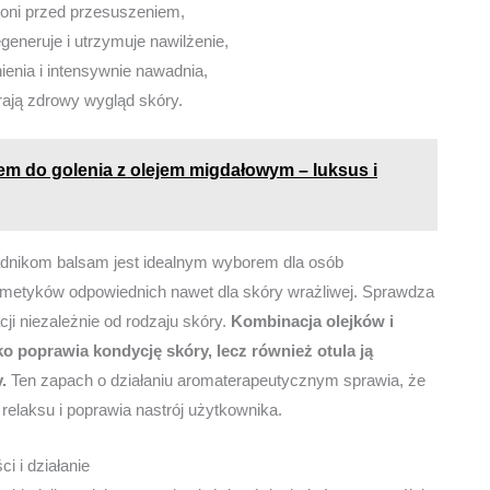
roni przed przesuszeniem,
egeneruje i utrzymuje nawilżenie,
ienia i intensywnie nawadnia,
rają zdrowy wygląd skóry.
em do golenia z olejem migdałowym – luksus i
adnikom balsam jest idealnym wyborem dla osób
metyków odpowiednich nawet dla skóry wrażliwej. Sprawdza
cji niezależnie od rodzaju skóry.
Kombinacja olejków i
ko poprawia kondycję skóry, lecz również otula ją
.
Ten zapach o działaniu aromaterapeutycznym sprawia, że
ą relaksu i poprawia nastrój użytkownika.
i i działanie