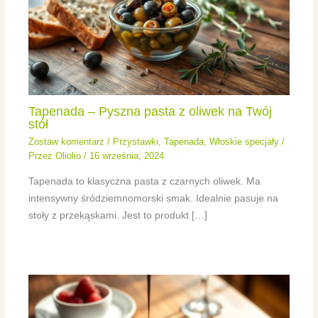
Tapenada – Pyszna pasta z oliwek na Twój
stół
Zostaw komentarz
/
Przystawki
,
Tapenada
,
Włoskie specjały
/
Przez
Oliolio
/
16 września, 2024
Tapenada to klasyczna pasta z czarnych oliwek. Ma
intensywny śródziemnomorski smak. Idealnie pasuje na
stoły z przekąskami. Jest to produkt […]