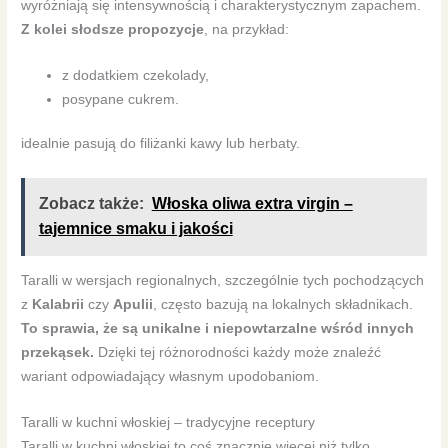
wyróżniają się intensywnością i charakterystycznym zapachem.
Z kolei słodsze propozycje
, na przykład:
z dodatkiem czekolady,
posypane cukrem.
idealnie pasują do filiżanki kawy lub herbaty.
Zobacz także:
Włoska oliwa extra virgin –
tajemnice smaku i jakości
Taralli w wersjach regionalnych, szczególnie tych pochodzących
z
Kalabrii
czy
Apulii
, często bazują na lokalnych składnikach.
To sprawia, że są unikalne i niepowtarzalne wśród innych
przekąsek.
Dzięki tej różnorodności każdy może znaleźć
wariant odpowiadający własnym upodobaniom.
Taralli w kuchni włoskiej – tradycyjne receptury
Taralli w kuchni włoskiej to coś znacznie więcej niż tylko