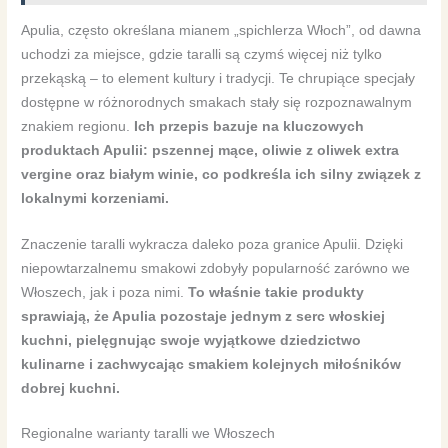
Apulia, często określana mianem „spichlerza Włoch”, od dawna
uchodzi za miejsce, gdzie taralli są czymś więcej niż tylko
przekąską – to element kultury i tradycji. Te chrupiące specjały
dostępne w różnorodnych smakach stały się rozpoznawalnym
znakiem regionu.
Ich przepis bazuje na kluczowych
produktach Apulii: pszennej mące, oliwie z oliwek extra
vergine oraz białym winie, co podkreśla ich silny związek z
lokalnymi korzeniami.
Znaczenie taralli wykracza daleko poza granice Apulii. Dzięki
niepowtarzalnemu smakowi zdobyły popularność zarówno we
Włoszech, jak i poza nimi.
To właśnie takie produkty
sprawiają, że Apulia pozostaje jednym z serc włoskiej
kuchni, pielęgnując swoje wyjątkowe dziedzictwo
kulinarne i zachwycając smakiem kolejnych miłośników
dobrej kuchni.
Regionalne warianty taralli we Włoszech