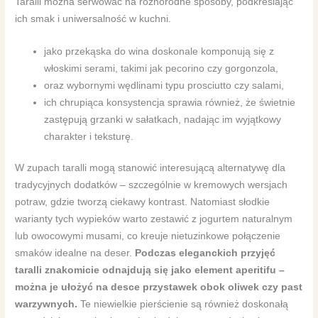
Taralli można serwować na różnorodne sposoby, podkreślając
ich smak i uniwersalność w kuchni.
jako przekąska do wina doskonale komponują się z
włoskimi serami, takimi jak pecorino czy gorgonzola,
oraz wybornymi wędlinami typu prosciutto czy salami,
ich chrupiąca konsystencja sprawia również, że świetnie
zastępują grzanki w sałatkach, nadając im wyjątkowy
charakter i teksturę.
W zupach taralli mogą stanowić interesującą alternatywę dla
tradycyjnych dodatków – szczególnie w kremowych wersjach
potraw, gdzie tworzą ciekawy kontrast. Natomiast słodkie
warianty tych wypieków warto zestawić z jogurtem naturalnym
lub owocowymi musami, co kreuje nietuzinkowe połączenie
smaków idealne na deser.
Podczas eleganckich przyjęć
taralli znakomicie odnajdują się jako element aperitifu –
można je ułożyć na desce przystawek obok oliwek czy past
warzywnych.
Te niewielkie pierścienie są również doskonałą