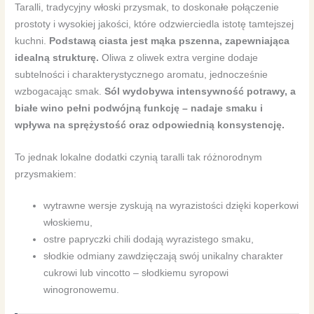
Taralli, tradycyjny włoski przysmak, to doskonałe połączenie
prostoty i wysokiej jakości, które odzwierciedla istotę tamtejszej
kuchni.
Podstawą ciasta jest mąka pszenna, zapewniająca
idealną strukturę.
Oliwa z oliwek extra vergine dodaje
subtelności i charakterystycznego aromatu, jednocześnie
wzbogacając smak.
Sól wydobywa intensywność potrawy, a
białe wino pełni podwójną funkcję – nadaje smaku i
wpływa na sprężystość oraz odpowiednią konsystencję.
To jednak lokalne dodatki czynią taralli tak różnorodnym
przysmakiem:
wytrawne wersje zyskują na wyrazistości dzięki koperkowi
włoskiemu,
ostre papryczki chili dodają wyrazistego smaku,
słodkie odmiany zawdzięczają swój unikalny charakter
cukrowi lub vincotto – słodkiemu syropowi
winogronowemu.