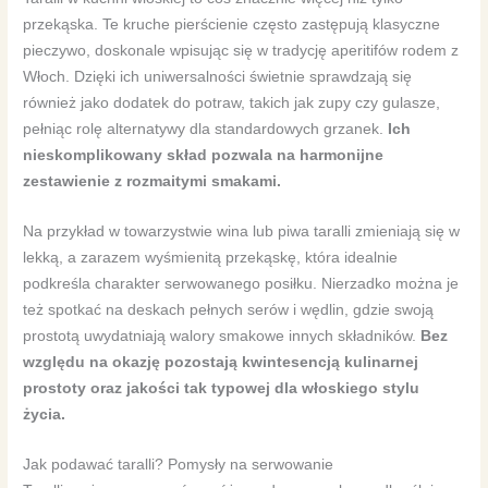
przekąska. Te kruche pierścienie często zastępują klasyczne
pieczywo, doskonale wpisując się w tradycję aperitifów rodem z
Włoch. Dzięki ich uniwersalności świetnie sprawdzają się
również jako dodatek do potraw, takich jak zupy czy gulasze,
pełniąc rolę alternatywy dla standardowych grzanek.
Ich
nieskomplikowany skład pozwala na harmonijne
zestawienie z rozmaitymi smakami.
Na przykład w towarzystwie wina lub piwa taralli zmieniają się w
lekką, a zarazem wyśmienitą przekąskę, która idealnie
podkreśla charakter serwowanego posiłku. Nierzadko można je
też spotkać na deskach pełnych serów i wędlin, gdzie swoją
prostotą uwydatniają walory smakowe innych składników.
Bez
względu na okazję pozostają kwintesencją kulinarnej
prostoty oraz jakości tak typowej dla włoskiego stylu
życia.
Jak podawać taralli? Pomysły na serwowanie