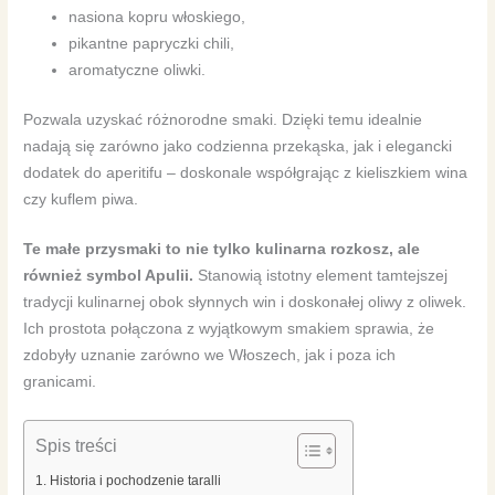
nasiona kopru włoskiego,
pikantne papryczki chili,
aromatyczne oliwki.
Pozwala uzyskać różnorodne smaki. Dzięki temu idealnie
nadają się zarówno jako codzienna przekąska, jak i elegancki
dodatek do aperitifu – doskonale współgrając z kieliszkiem wina
czy kuflem piwa.
Te małe przysmaki to nie tylko kulinarna rozkosz, ale
również symbol Apulii.
Stanowią istotny element tamtejszej
tradycji kulinarnej obok słynnych win i doskonałej oliwy z oliwek.
Ich prostota połączona z wyjątkowym smakiem sprawia, że
zdobyły uznanie zarówno we Włoszech, jak i poza ich
granicami.
Spis treści
Historia i pochodzenie taralli