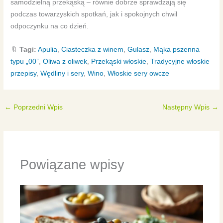
samodzielną przekąską – równie dobrze sprawdzają się
podczas towarzyskich spotkań, jak i spokojnych chwil
odpoczynku na co dzień.
🔖
Tagi:
Apulia
,
Ciasteczka z winem
,
Gulasz
,
Mąka pszenna
typu „00”
,
Oliwa z oliwek
,
Przekąski włoskie
,
Tradycyjne włoskie
przepisy
,
Wędliny i sery
,
Wino
,
Włoskie sery owcze
←
Poprzedni Wpis
Następny Wpis
→
Powiązane wpisy