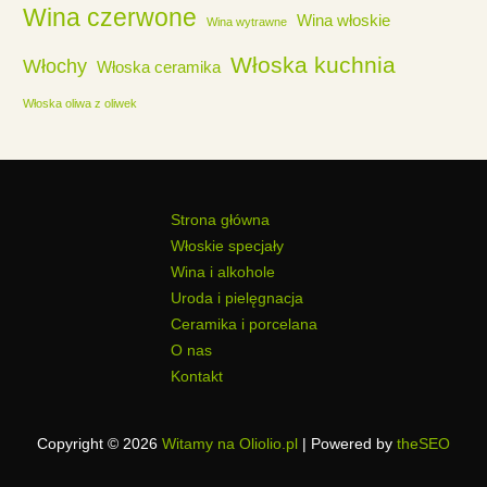
Wina czerwone
Wina włoskie
Wina wytrawne
Włoska kuchnia
Włochy
Włoska ceramika
Włoska oliwa z oliwek
Strona główna
Włoskie specjały
Wina i alkohole
Uroda i pielęgnacja
Ceramika i porcelana
O nas
Kontakt
Copyright © 2026
Witamy na Oliolio.pl
| Powered by
theSEO