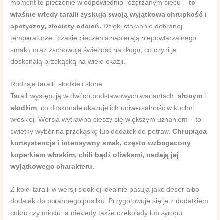
moment to pieczenie w odpowiednio rozgrzanym piecu –
to
właśnie wtedy taralli zyskują swoją wyjątkową chrupkość i
apetyczny, złocisty odcień.
Dzięki starannie dobranej
temperaturze i czasie pieczenia nabierają niepowtarzalnego
smaku oraz zachowują świeżość na długo, co czyni je
doskonałą przekąską na wiele okazji.
Rodzaje taralli: słodkie i słone
Taralli występują w dwóch podstawowych wariantach:
słonym
i
słodkim
, co doskonale ukazuje ich uniwersalność w kuchni
włoskiej. Wersja wytrawna cieszy się większym uznaniem – to
świetny wybór na przekąskę lub dodatek do potraw.
Chrupiąca
konsystencja i intensywny smak, często wzbogacony
koperkiem włoskim, chili bądź oliwkami, nadają jej
wyjątkowego charakteru.
Z kolei taralli w wersji słodkiej idealnie pasują jako deser albo
dodatek do porannego posiłku. Przygotowuje się je z dodatkiem
cukru czy miodu, a niekiedy także czekolady lub syropu