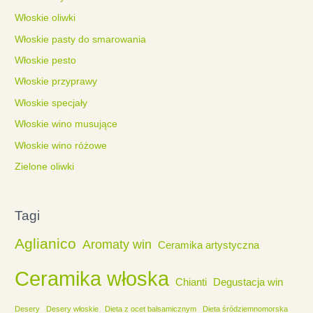
Włoskie oliwki
Włoskie pasty do smarowania
Włoskie pesto
Włoskie przyprawy
Włoskie specjały
Włoskie wino musujące
Włoskie wino różowe
Zielone oliwki
Tagi
Aglianico
Aromaty win
Ceramika artystyczna
Ceramika włoska
Chianti
Degustacja win
Desery
Desery włoskie
Dieta z ocet balsamicznym
Dieta śródziemnomorska