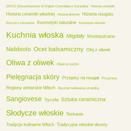
DOCG (Denominazione di Origine Controllata e Garantita)
Historia ceramiki
Historia ceramiki włoskiej
Historia nougatu
Historia likierów
Kosmetyki naturalne
Korzyści zdrowotne
Kosmetyki włoskie
Kuchnia włoska
Migdały
Montepulciano
Nebbiolo
Ocet balsamiczny
Olej z oliwek
Oliwa z oliwek
Oliwki w kuchni
Pielęgnacja skóry
Przepisy na nougat
Przyprawy
Regiony winiarskie Włoch
Ręcznie malowana ceramika
Sangiovese
Sztuka ceramiczna
Sycylia
Słodycze włoskie
Toskania
Tradycje kulinarne Włoch
Tradycyjne włoskie desery