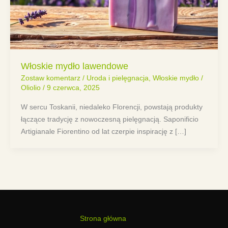
Włoskie mydło lawendowe
Zostaw komentarz
/
Uroda i pielęgnacja
,
Włoskie mydło
/
Oliolio
/
9 czerwca, 2025
W sercu Toskanii, niedaleko Florencji, powstają produkty
łączące tradycję z nowoczesną pielęgnacją. Saponificio
Artigianale Fiorentino od lat czerpie inspirację z […]
Strona główna