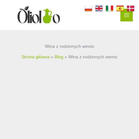
Przejdź
do
treści
Wina z rodzinnych winnic
Strona główna
Blog
Wina z rodzinnych winnic