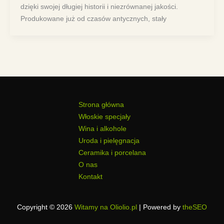
dzięki swojej długiej historii i niezrównanej jakości.
Produkowane już od czasów antycznych, stały
Strona główna
Włoskie specjały
Wina i alkohole
Uroda i pielęgnacja
Ceramika i porcelana
O nas
Kontakt
Copyright © 2026
Witamy na Oliolio.pl
| Powered by
theSEO