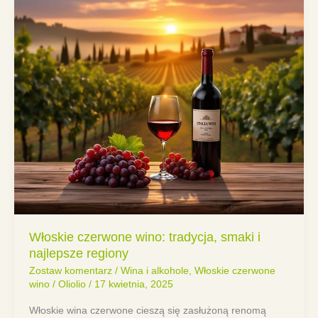
Włoskie czerwone wino: tradycja, smaki i
najlepsze regiony
Zostaw komentarz
/
Wina i alkohole
,
Włoskie czerwone
wino
/
Oliolio
/
17 kwietnia, 2025
Włoskie wina czerwone cieszą się zasłużoną renomą