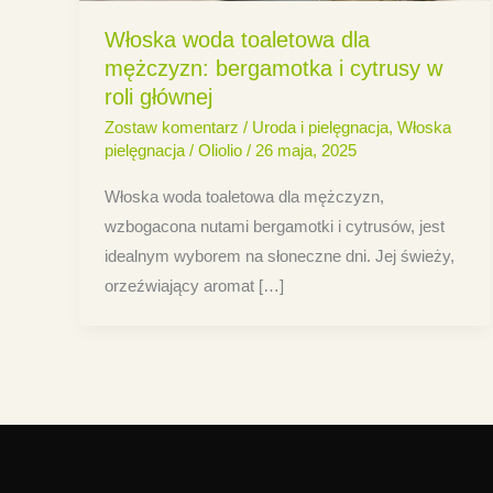
Włoska woda toaletowa dla
mężczyzn: bergamotka i cytrusy w
roli głównej
Zostaw komentarz
/
Uroda i pielęgnacja
,
Włoska
pielęgnacja
/
Oliolio
/
26 maja, 2025
Włoska woda toaletowa dla mężczyzn,
wzbogacona nutami bergamotki i cytrusów, jest
idealnym wyborem na słoneczne dni. Jej świeży,
orzeźwiający aromat […]