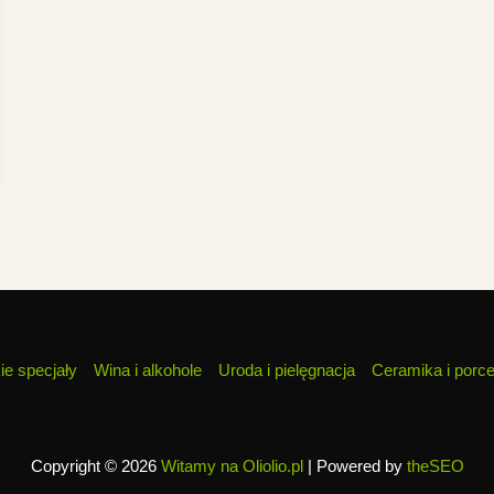
ie specjały
Wina i alkohole
Uroda i pielęgnacja
Ceramika i porc
Copyright © 2026
Witamy na Oliolio.pl
| Powered by
theSEO