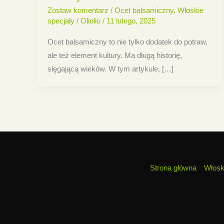
Zostaw komentarz
/
Ocet balsamiczny
,
Włoskie
specjały
/
Oliolio
/
11 lutego, 2025
Ocet balsamiczny to nie tylko dodatek do potraw,
ale też element kultury. Ma długą historię,
sięgającą wieków. W tym artykule, […]
Strona główna
Włosk