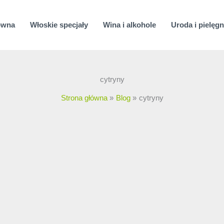
ówna
Włoskie specjały
Wina i alkohole
Uroda i pielęgn
cytryny
Strona główna
Blog
cytryny